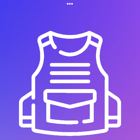
•
•
•