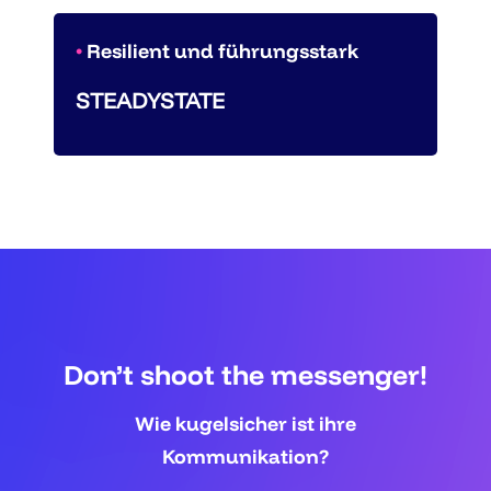
•
Resilient und führungsstark
STEADYSTATE
Don’t shoot the messenger!
Wie kugelsicher ist ihre
Kommunikation?