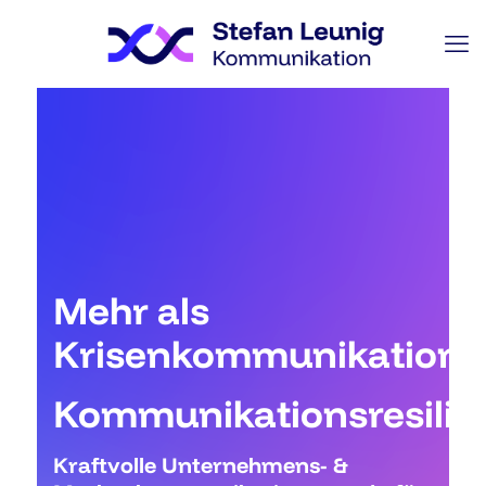
Mehr als
Krisenkommunikation.
Kommunikationsresilie
Kraftvolle Unternehmens- &