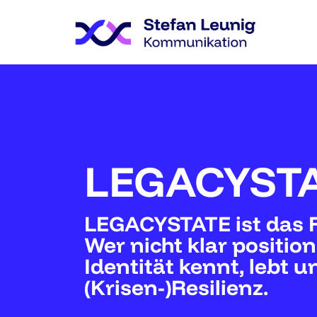
LEGACYST
LEGACYSTATE ist das 
Wer nicht klar position
Identität kennt, lebt 
(Krisen-)Resilienz.