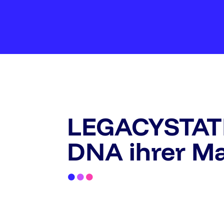
LEGACYSTATE 
DNA ihrer M
•
•
•