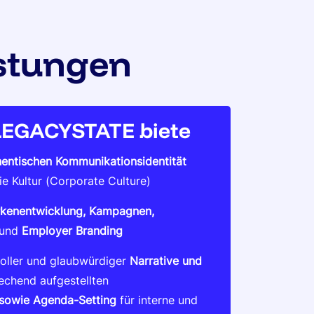
stungen
 LEGACYSTATE biete
hentischen Kommunikationsidentität
e Kultur (Corporate Culture)
kenentwicklung, Kampagnen,
und
Employer Branding
oller und glaubwürdiger
Narrative und
echend aufgestellten
sowie Agenda-Setting
für interne und