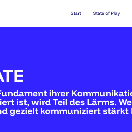
Start
State of Play
ATE
Fundament ihrer Kommunikati
iert ist, wird Teil des Lärms. 
und gezielt kommuniziert stärk