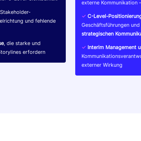
externe Kommunikation 
 Stakeholder-
✓
C-Level-Positionierun
elrichtung und fehlende
Geschäftsführungen und 
strategischen Kommunik
se
, die starke und
✓
Interim Management u
torylines erfordern
Kommunikationsverantwor
externer Wirkung