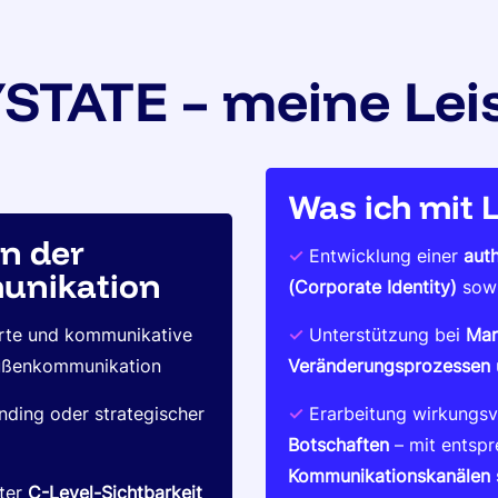
STATE – meine Lei
Was ich mit
n der
✓
Entwicklung einer
aut
nikation
(Corporate Identity)
sowi
rte und kommunikative
✓
Unterstützung bei
Mar
 Außenkommunikation
Veränderungsprozessen
nding oder strategischer
✓
Erarbeitung wirkungsv
Botschaften
– mit entspr
Kommunikationskanälen 
ter
C-Level-Sichtbarkeit